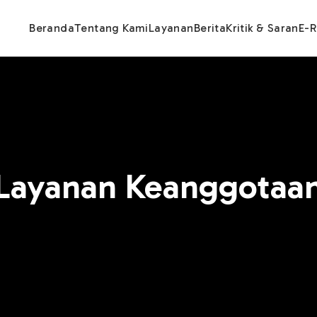
Beranda
Tentang Kami
Layanan
Berita
Kritik & Saran
E-R
Layanan Keanggotaa