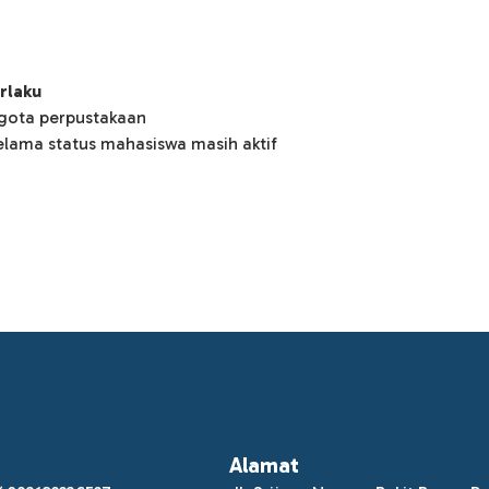
rlaku
gota perpustakaan
lama status mahasiswa masih aktif
Alamat